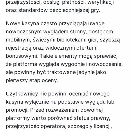
przejrzystości, obsługi płatności, weryfikacji
oraz standardów bezpieczniejszej gry.
Nowe kasyna często przyciągają uwagę
nowoczesnym wyglądem strony, dostępem
mobilnym, świeżymi bibliotekami gier, szybszą
rejestracją oraz widocznymi ofertami
bonusowymi. Takie elementy mogą sprawiać,
że platforma wygląda wygodnie i nowocześnie,
ale powinny być traktowane jedynie jako
pierwszy etap oceny.
Użytkownicy nie powinni oceniać nowego
kasyna wyłącznie na podstawie wyglądu lub
promocji. Przed rozważeniem dowolnej
platformy warto porównać status prawny,
przejrzystość operatora, szczegóły licencji,