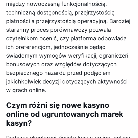
między nowoczesną funkcjonalnością,
techniczną dostępnością, przejrzystością
płatności a przejrzystością operacyjną. Bardziej
staranny proces porównawczy pozwala
czytelnikom ocenić, czy platforma odpowiada
ich preferencjom, jednocześnie będąc
świadomym wymogów weryfikacji, ograniczeń
bonusowych oraz względów dotyczących
bezpiecznego hazardu przed podjęciem
jakichkolwiek decyzji dotyczących aktywności
w grach online.
Czym różni się nowe kasyno
online od ugruntowanych marek
kasyn?
Podczas eksploracji świata kasyn online, polscy