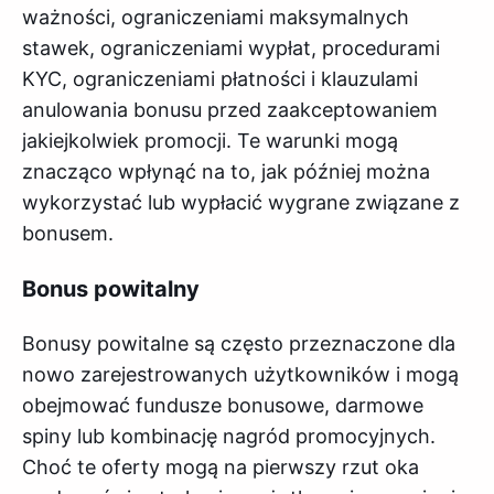
ważności, ograniczeniami maksymalnych
stawek, ograniczeniami wypłat, procedurami
KYC, ograniczeniami płatności i klauzulami
anulowania bonusu przed zaakceptowaniem
jakiejkolwiek promocji. Te warunki mogą
znacząco wpłynąć na to, jak później można
wykorzystać lub wypłacić wygrane związane z
bonusem.
Bonus powitalny
Bonusy powitalne są często przeznaczone dla
nowo zarejestrowanych użytkowników i mogą
obejmować fundusze bonusowe, darmowe
spiny lub kombinację nagród promocyjnych.
Choć te oferty mogą na pierwszy rzut oka