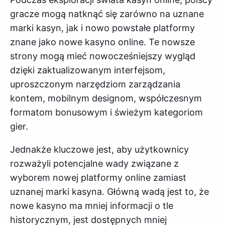
gracze mogą natknąć się zarówno na uznane
marki kasyn, jak i nowo powstałe platformy
znane jako nowe kasyno online. Te nowsze
strony mogą mieć nowocześniejszy wygląd
dzięki zaktualizowanym interfejsom,
uproszczonym narzędziom zarządzania
kontem, mobilnym designom, współczesnym
formatom bonusowym i świeżym kategoriom
gier.
Jednakże kluczowe jest, aby użytkownicy
rozważyli potencjalne wady związane z
wyborem nowej platformy online zamiast
uznanej marki kasyna. Główną wadą jest to, że
nowe kasyno ma mniej informacji o tle
historycznym, jest dostępnych mniej