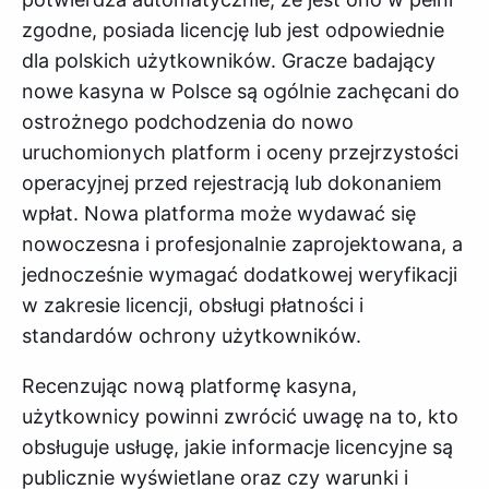
zgodne, posiada licencję lub jest odpowiednie
dla polskich użytkowników. Gracze badający
nowe kasyna w Polsce są ogólnie zachęcani do
ostrożnego podchodzenia do nowo
uruchomionych platform i oceny przejrzystości
operacyjnej przed rejestracją lub dokonaniem
wpłat. Nowa platforma może wydawać się
nowoczesna i profesjonalnie zaprojektowana, a
jednocześnie wymagać dodatkowej weryfikacji
w zakresie licencji, obsługi płatności i
standardów ochrony użytkowników.
Recenzując nową platformę kasyna,
użytkownicy powinni zwrócić uwagę na to, kto
obsługuje usługę, jakie informacje licencyjne są
publicznie wyświetlane oraz czy warunki i