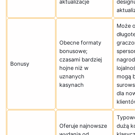
aktualizacje
designu
aktual
Może 
długo
Obecne formaty
graczo
bonusowe;
sperso
czasami bardziej
nagrod
Bonusy
hojne niż w
lojalno
uznanych
mogą 
kasynach
surows
dla no
klient
Typowo
Oferuje najnowsze
dużą k
wydania od
klasyc