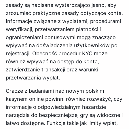
zasady są napisane wystarczająco jasno, aby
zrozumieć praktyczne zasady dotyczące konta.
Informacje związane z wypłatami, procedurami
weryfikacji, przetwarzaniem płatności i
ograniczeniami bonusowymi mogą znacząco
wpływać na doświadczenia użytkowników po
rejestracji. Obecność procedur KYC może
również wpływać na dostęp do konta,
zatwierdzanie transakcji oraz warunki
przetwarzania wypłat.
Gracze z badaniami nad nowym polskim
kasynem online powinni również rozważyć, czy
informacje o odpowiedzialnym hazardzie i
narzędzia do bezpieczniejszej gry są widoczne i
łatwo dostępne. Funkcje takie jak limity wpłat,