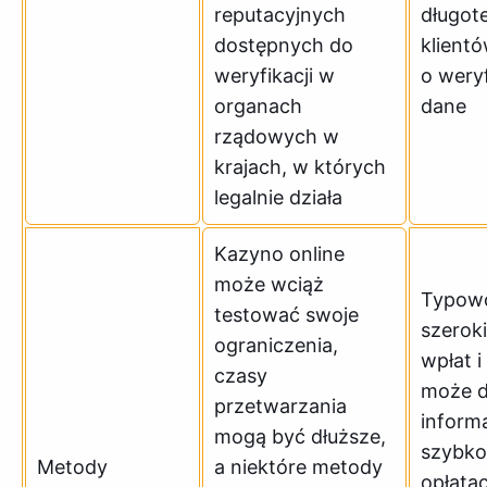
reputacyjnych
długot
dostępnych do
klient
weryfikacji w
o wery
organach
dane
rządowych w
krajach, w których
legalnie działa
Kazyno online
może wciąż
Typowo
testować swoje
szeroki
ograniczenia,
wpłat i
czasy
może d
przetwarzania
informa
mogą być dłuższe,
szybkoś
Metody
a niektóre metody
opłata